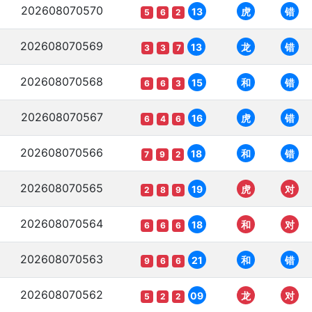
202608070570
13
虎
错
5
6
2
202608070569
13
龙
错
3
3
7
202608070568
15
和
错
6
6
3
202608070567
16
虎
错
6
4
6
202608070566
18
和
错
7
9
2
202608070565
19
虎
对
2
8
9
202608070564
18
和
对
6
6
6
202608070563
21
和
错
9
6
6
202608070562
09
龙
对
5
2
2