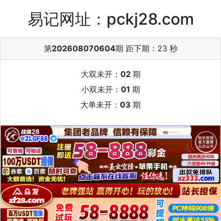
易记网址：pckj28.com
第
202608070604
期 距下期：
23 秒
大双未开：
02
期
小双未开：
01
期
大单未开：
03
期