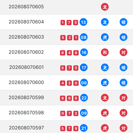
202608070605
龙
202608070604
13
龙
错
1
7
5
202608070603
08
虎
错
5
2
1
202608070602
16
和
对
6
4
6
202608070601
17
龙
错
5
7
5
202608070600
06
虎
错
4
2
0
202608070599
22
龙
对
8
8
6
202608070598
09
虎
对
0
7
2
202608070597
21
虎
对
5
7
9