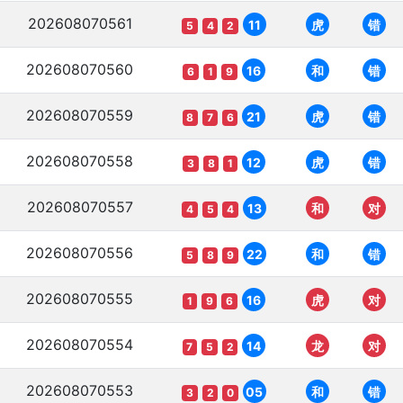
202608070561
11
虎
错
5
4
2
202608070560
16
和
错
6
1
9
202608070559
21
虎
错
8
7
6
202608070558
12
虎
错
3
8
1
202608070557
13
和
对
4
5
4
202608070556
22
和
错
5
8
9
202608070555
16
虎
对
1
9
6
202608070554
14
龙
对
7
5
2
202608070553
05
和
错
3
2
0