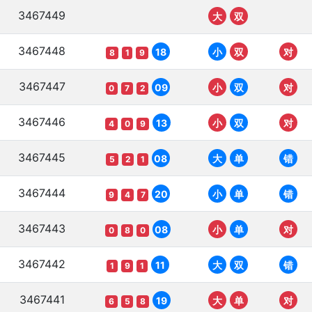
3467449
大
双
3467448
18
小
双
对
8
1
9
3467447
09
小
双
对
0
7
2
3467446
13
小
双
对
4
0
9
3467445
08
大
单
错
5
2
1
3467444
20
小
单
错
9
4
7
3467443
08
小
单
对
0
8
0
3467442
11
大
双
错
1
9
1
3467441
19
大
单
对
6
5
8