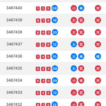
3467440
08
小
单
对
1
2
5
3467439
18
大
双
对
9
1
8
3467438
20
大
双
对
8
9
3
3467437
12
大
双
对
1
2
9
3467436
10
大
单
错
1
4
5
3467435
08
大
双
对
0
5
3
3467434
09
小
单
对
6
3
0
3467433
12
小
双
对
5
5
2
3467432
12
小
双
对
8
1
3