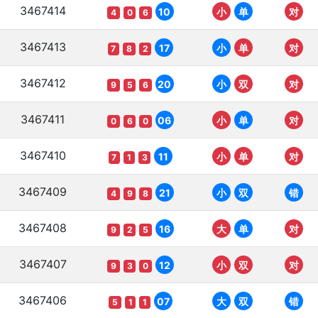
3467414
10
小
单
对
4
0
6
3467413
17
小
单
对
7
8
2
3467412
20
小
双
对
9
5
6
3467411
06
小
单
对
0
6
0
3467410
11
小
单
对
7
1
3
3467409
21
小
双
错
4
9
8
3467408
16
大
单
对
9
2
5
3467407
12
小
双
对
9
3
0
3467406
07
大
双
错
5
1
1