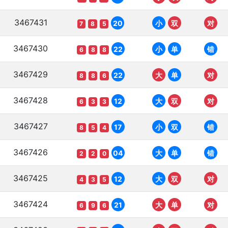
3467431
20
小
双
对
7
8
5
3467430
22
小
单
错
6
8
8
3467429
22
大
单
对
8
8
6
3467428
12
大
双
对
6
3
3
3467427
17
小
双
错
8
5
4
3467426
04
大
单
错
2
2
0
3467425
12
大
双
对
4
3
5
3467424
21
大
单
对
6
9
6