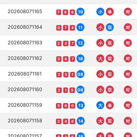
202608071165
19
小
单
对
7
6
6
202608071164
11
小
双
对
0
7
4
202608071163
12
小
双
对
2
3
7
202608071162
18
大
双
对
3
8
7
202608071161
08
小
双
对
2
5
1
202608071160
08
小
双
对
2
1
5
202608071159
13
大
单
对
5
8
0
202608071158
14
大
双
对
2
4
8
202608071157
18
大
双
对
9
3
6