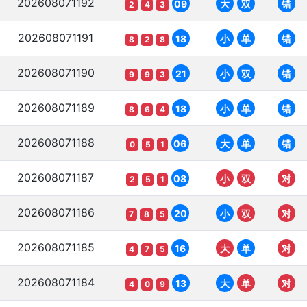
202608071192
09
大
双
错
2
4
3
202608071191
18
小
单
错
8
2
8
202608071190
21
小
双
错
9
9
3
202608071189
18
小
单
错
8
6
4
202608071188
06
大
单
错
0
5
1
202608071187
08
小
双
对
2
5
1
202608071186
20
小
双
对
7
8
5
202608071185
16
大
单
对
4
7
5
202608071184
13
大
单
对
4
0
9