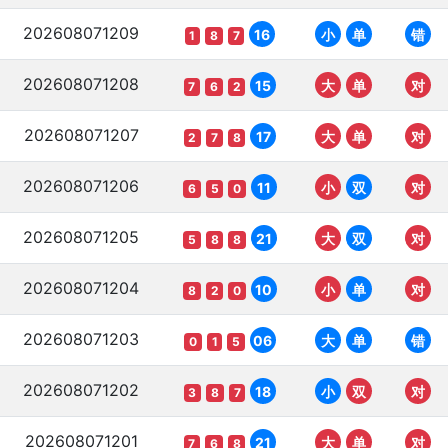
202608071209
16
小
单
错
1
8
7
202608071208
15
大
单
对
7
6
2
202608071207
17
大
单
对
2
7
8
202608071206
11
小
双
对
6
5
0
202608071205
21
大
双
对
5
8
8
202608071204
10
小
单
对
8
2
0
202608071203
06
大
单
错
0
1
5
202608071202
18
小
双
对
3
8
7
202608071201
21
大
单
对
7
6
8