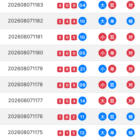
202608071183
04
大
双
对
4
0
0
202608071182
10
大
单
错
2
4
4
202608071181
10
小
双
对
5
0
5
202608071180
05
小
单
对
5
0
0
202608071179
21
小
单
对
4
9
8
202608071178
09
小
双
对
4
0
5
202608071177
14
大
双
对
5
5
4
202608071176
11
大
双
错
1
8
2
202608071175
12
大
单
错
6
1
5